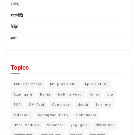
राजद
राजनीति
विदेश
सपा
Topics
Akhilesh Yadav
Anupriya Patel
Apna Dal (S)
Azamgarh
Ballia
Belthra Road
bihar
bjp
BSP
CM Yogi
Congress
death
farmers
Mirzapur
Samajwadi Party
Sonbhadra
Uttar Pradesh
Varanasi
yogi govt
अखिलेश यादव