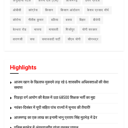
अनुप्रिया पटेल
अपना दल (एस)
आजमगढ़
उत्तर प्रदेश
ओबीसी
कांग्रेस
किसान
किसान आंदोलन
केशव प्रसाद मौर्य
कोरोना
नीतीश कुमार
बलिया
बसपा
बिहार
बीजेपी
बेल्थरा रोड
भाजपा
मायावती
मिर्जापुर
योगी सरकार
वाराणसी
सपा
समाजवादी पार्टी
सीएम योगी
सोनभद्र
Highlights
आजम खान के खिलाफ मुकदमे लड़ रहे 6 शासकीय अधिवक्ताओं की सेवा
समाप्त
पिछड़ा वर्ग आयोग की बैठक में उठा 68500 शिक्षक भर्ती का मुद्दा
नवंबर-दिसंबर में यूपी सहित पांच राज्यों में चुनाव की तैयारी!
आजमगढ़ का एक लाख का इनामी भानू प्रताप सिंह मुठभेड़ में ढेर
पुलिस मुठभेड़ में अंतरराज्यीय गांजा तस्कर घायल