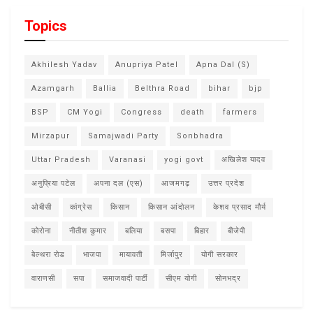
Topics
Akhilesh Yadav
Anupriya Patel
Apna Dal (S)
Azamgarh
Ballia
Belthra Road
bihar
bjp
BSP
CM Yogi
Congress
death
farmers
Mirzapur
Samajwadi Party
Sonbhadra
Uttar Pradesh
Varanasi
yogi govt
अखिलेश यादव
अनुप्रिया पटेल
अपना दल (एस)
आजमगढ़
उत्तर प्रदेश
ओबीसी
कांग्रेस
किसान
किसान आंदोलन
केशव प्रसाद मौर्य
कोरोना
नीतीश कुमार
बलिया
बसपा
बिहार
बीजेपी
बेल्थरा रोड
भाजपा
मायावती
मिर्जापुर
योगी सरकार
वाराणसी
सपा
समाजवादी पार्टी
सीएम योगी
सोनभद्र