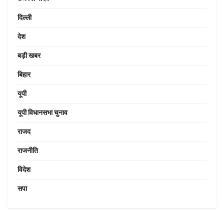
दिल्ली
देश
बड़ी खबर
बिहार
यूपी
यूपी विधानसभा चुनाव
राजद
राजनीति
विदेश
सपा