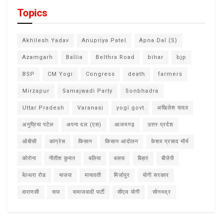
Topics
Akhilesh Yadav
Anupriya Patel
Apna Dal (S)
Azamgarh
Ballia
Belthra Road
bihar
bjp
BSP
CM Yogi
Congress
death
farmers
Mirzapur
Samajwadi Party
Sonbhadra
Uttar Pradesh
Varanasi
yogi govt
अखिलेश यादव
अनुप्रिया पटेल
अपना दल (एस)
आजमगढ़
उत्तर प्रदेश
ओबीसी
कांग्रेस
किसान
किसान आंदोलन
केशव प्रसाद मौर्य
कोरोना
नीतीश कुमार
बलिया
बसपा
बिहार
बीजेपी
बेल्थरा रोड
भाजपा
मायावती
मिर्जापुर
योगी सरकार
वाराणसी
सपा
समाजवादी पार्टी
सीएम योगी
सोनभद्र