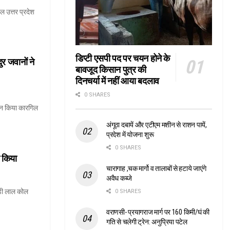
ल उत्तर प्रदेश
डिप्टी एसपी पद पर चयन होने के
ुर जवानों ने
बावजूद किसान पुत्र की
दिनचर्या में नहीं आया बदलाव
0 SHARES
जन किया कारगिल
अंगूठा दबायें और एटीएम मशीन से राशन पायें,
प्रदेश में योजना शुरू
0 SHARES
न किया
चारागाह ,चक मार्गो व तालाबों से हटाये जाएंगे
अवैध कब्जे
कौड़ी लाल कोल
0 SHARES
वराणसी- प्रयागराज मार्ग पर 160 किमी/घं की
गति से चलेगी ट्रेन: अनुप्रिया पटेल