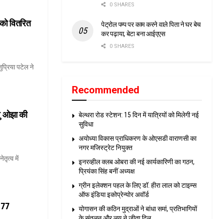
0 SHARES
ं को वितरित
पेट्रोल पम्प पर काम करने वाले पिता ने घर बेच
कर पढ़ाया, बेटा बना आईएएस
0 SHARES
ुप्रिया पटेल ने
Recommended
ंशु ओझा की
बेल्थरा रोड स्टेशन: 15 दिन में यात्रियों को मिलेगी नई
सुविधा
अयोध्या विकास प्राधिकरण के ओएसडी वाराणसी का
नगर मजिस्ट्रेट नियुक्त
तृत्व में
इनरव्हील क्लब ओबरा की नई कार्यकारिणी का गठन,
प्रियंका सिंह बनीं अध्यक्ष
ग्रीन इलेक्शन पहल के लिए डॉ. हीरा लाल को टाइम्स
ऑफ इंडिया इकोप्रेन्योर अवॉर्ड
ं 77
योगासन की कठिन मुद्राओं ने बांधा समां, प्रतिभागियों
के संतुलन और लय ने जीता दिल