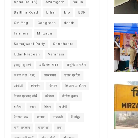
Apna Dal (S)
Azamgarh
Ballia
Belthra Road
bihar
bjp
BSP
CM Yogi
Congress
death
farmers
Mirzapur
Samajwadi Party
Sonbhadra
Uttar Pradesh
Varanasi
yogi govt
अखिलेश यादव
अनुप्रिया पटेल
अपना दल (एस)
आजमगढ़
उत्तर प्रदेश
ओबीसी
कांग्रेस
किसान
किसान आंदोलन
केशव प्रसाद मौर्य
कोरोना
नीतीश कुमार
बलिया
बसपा
बिहार
बीजेपी
बेल्थरा रोड
भाजपा
मायावती
मिर्जापुर
योगी सरकार
वाराणसी
सपा