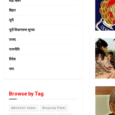
बड़ी खबर
बिहार
यूपी
यूपी विधानसभा चुनाव
राजद
राजनीति
विदेश
सपा
Browse by Tag
Akhilesh Yadav
Anupriya Patel