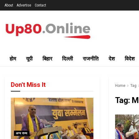
About
Advertise
Contact
होम
यूपी
बिहार
दिल्ली
राजनीति
देश
विदेश
Don't Miss It
Home
Tag
Tag:
M
अन्य राज्य