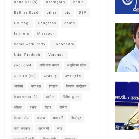
Apna Dal (S)
Azamgarh
Ballia
Belthra Road
bihar
bjp
BSP
CM Yogi
Congress
death
farmers
Mirzapur
Samajwadi Party
Sonbhadra
Uttar Pradesh
Varanasi
yogi govt
अखिलेश यादव
अनुप्रिया पटेल
अपना दल (एस)
आजमगढ़
उत्तर प्रदेश
ओबीसी
कांग्रेस
किसान
किसान आंदोलन
केशव प्रसाद मौर्य
कोरोना
नीतीश कुमार
बलिया
बसपा
बिहार
बीजेपी
बेल्थरा रोड
भाजपा
मायावती
मिर्जापुर
योगी सरकार
वाराणसी
सपा