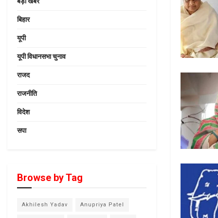
बड़ी खबर
बिहार
यूपी
यूपी विधानसभा चुनाव
राजद
राजनीति
विदेश
सपा
Browse by Tag
Akhilesh Yadav
Anupriya Patel