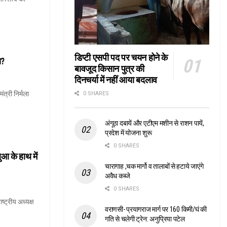
डिप्टी एसपी पद पर चयन होने के
ा?
बावजूद किसान पुत्र की
दिनचर्या में नहीं आया बदलाव
ंत्री निर्मला
0 SHARES
अंगूठा दबायें और एटीएम मशीन से राशन पायें,
प्रदेश में योजना शुरू
0 SHARES
 के हाथ में
चारागाह ,चक मार्गो व तालाबों से हटाये जाएंगे
अवैध कब्जे
0 SHARES
ट्रीय अध्यक्ष
वराणसी- प्रयागराज मार्ग पर 160 किमी/घं की
गति से चलेगी ट्रेन: अनुप्रिया पटेल