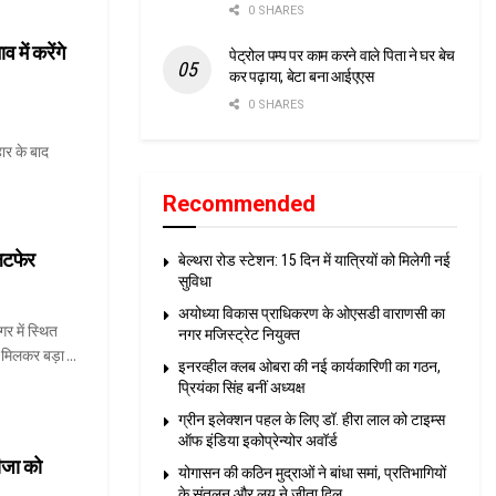
0 SHARES
में करेंगे
पेट्रोल पम्प पर काम करने वाले पिता ने घर बेच
कर पढ़ाया, बेटा बना आईएएस
0 SHARES
ार के बाद
Recommended
लटफेर
बेल्थरा रोड स्टेशन: 15 दिन में यात्रियों को मिलेगी नई
सुविधा
अयोध्या विकास प्राधिकरण के ओएसडी वाराणसी का
गर में स्थित
नगर मजिस्ट्रेट नियुक्त
 मिलकर बड़ा ...
इनरव्हील क्लब ओबरा की नई कार्यकारिणी का गठन,
प्रियंका सिंह बनीं अध्यक्ष
ग्रीन इलेक्शन पहल के लिए डॉ. हीरा लाल को टाइम्स
ऑफ इंडिया इकोप्रेन्योर अवॉर्ड
ीजा को
योगासन की कठिन मुद्राओं ने बांधा समां, प्रतिभागियों
के संतुलन और लय ने जीता दिल