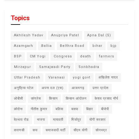
Topics
Akhilesh Yadav
Anupriya Patel
Apna Dal (S)
Azamgarh
Ballia
Belthra Road
bihar
bjp
BSP
CM Yogi
Congress
death
farmers
Mirzapur
Samajwadi Party
Sonbhadra
Uttar Pradesh
Varanasi
yogi govt
अखिलेश यादव
अनुप्रिया पटेल
अपना दल (एस)
आजमगढ़
उत्तर प्रदेश
ओबीसी
कांग्रेस
किसान
किसान आंदोलन
केशव प्रसाद मौर्य
कोरोना
नीतीश कुमार
बलिया
बसपा
बिहार
बीजेपी
बेल्थरा रोड
भाजपा
मायावती
मिर्जापुर
योगी सरकार
वाराणसी
सपा
समाजवादी पार्टी
सीएम योगी
सोनभद्र