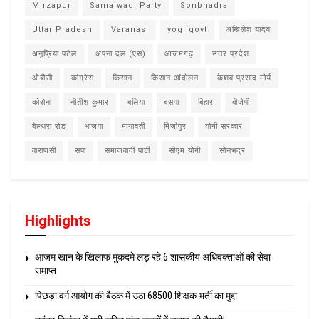
Mirzapur
Samajwadi Party
Sonbhadra
Uttar Pradesh
Varanasi
yogi govt
अखिलेश यादव
अनुप्रिया पटेल
अपना दल (एस)
आजमगढ़
उत्तर प्रदेश
ओबीसी
कांग्रेस
किसान
किसान आंदोलन
केशव प्रसाद मौर्य
कोरोना
नीतीश कुमार
बलिया
बसपा
बिहार
बीजेपी
बेल्थरा रोड
भाजपा
मायावती
मिर्जापुर
योगी सरकार
वाराणसी
सपा
समाजवादी पार्टी
सीएम योगी
सोनभद्र
Highlights
आजम खान के खिलाफ मुकदमे लड़ रहे 6 शासकीय अधिवक्ताओं की सेवा
समाप्त
पिछड़ा वर्ग आयोग की बैठक में उठा 68500 शिक्षक भर्ती का मुद्दा