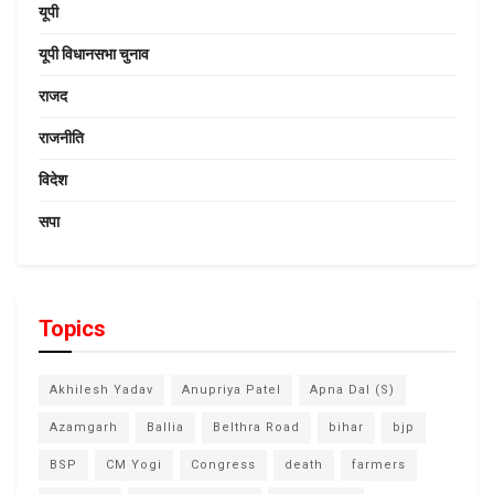
यूपी
यूपी विधानसभा चुनाव
राजद
राजनीति
विदेश
सपा
Topics
Akhilesh Yadav
Anupriya Patel
Apna Dal (S)
Azamgarh
Ballia
Belthra Road
bihar
bjp
BSP
CM Yogi
Congress
death
farmers