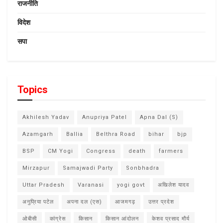
राजनीति
विदेश
सपा
Topics
Akhilesh Yadav
Anupriya Patel
Apna Dal (S)
Azamgarh
Ballia
Belthra Road
bihar
bjp
BSP
CM Yogi
Congress
death
farmers
Mirzapur
Samajwadi Party
Sonbhadra
Uttar Pradesh
Varanasi
yogi govt
अखिलेश यादव
अनुप्रिया पटेल
अपना दल (एस)
आजमगढ़
उत्तर प्रदेश
ओबीसी
कांग्रेस
किसान
किसान आंदोलन
केशव प्रसाद मौर्य