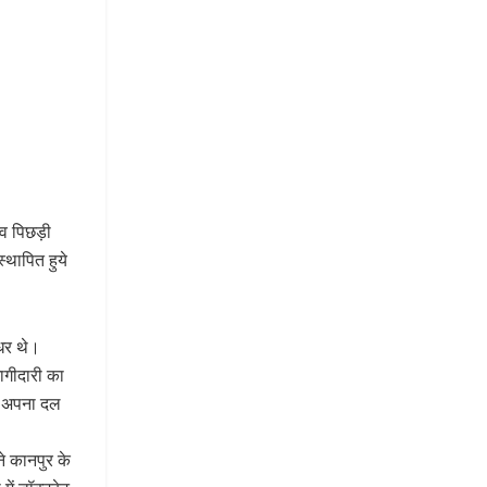
व पिछड़ी
्थापित हुये
षधर थे।
ागीदारी का
से अपना दल
े कानपुर के