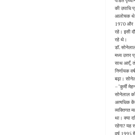
पंडित पृथ्व
की उपाधि प
आलोचक थे। 
1970 और 19
रहे। इसी द
रहे थे।
डॉ. सोनेलाल
मध्य उत्तर प
साथ आएँ, तो
निर्णायक वर्
बढ़ा। सोनेल
– ‘कुर्मी म
सोनेलाल को 
अत्यधिक कें
व्यक्तिगत म
था। क्या दलि
रहेगा? यह 
वर्ष 1995 म