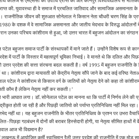
ीनाथ कॉलेज से एमएससी की उपाधि प्राप्त की और कानपुर विश्वविद्यालय से भौतिकी म
्राप्त की. युवावस्था ही वे समाज में प्रचलित जातिवाद और सामाजिक असमानता के
राजनीतिक जीवन की शुरुआत सोनेलाल ने किसान नेता चौधरी चरण सिंह के प्रभ
80 के दशक में वे सामाजिक असमानता और जातीय भेदभाव के विरुद्ध आंदोलनों म
ौरान उनका परिचय कांशीराम से हुआ, जो उत्तर भारत में बहुजन आंदोलन का संगठन
 पटेल बहुजन समाज पार्टी के संस्थापकों में माने जाते हैं। उन्होंने विशेष रूप से क
्रदेश में पार्टी के विस्तार में महत्वपूर्ण भूमिका निभाई। वे मानते थे कि दलित और पिछड़
 उत्तर प्रदेश की सत्ता संरचना बदल सकती है। वर्ष 1995 में बहुजन राजनीति के
ष था। कांशीराम द्वारा मायावती को केंद्रीय नेतृत्व सौंपे जाने के बाद कई वरिष्ठ नेताओ
ाल पटेल ने कांशीराम से किसान वर्ग के जातियों को नेतृत्व देने को कहा तो कांशीरा
ेहनती कौम है लेकिन नेतृत्व नहीं कर सकती।’
भारी आघात लगा। डॉ. सोनेलाल पटेल का मानना था कि पार्टी में निर्णय लेने की प्
द्रीकृत होती जा रही है और पिछड़ी जातियो को पर्याप्त प्रतिनिधित्व नहीं मिल रह
तभेद नहीं था। यह बहुजन राजनीति के भीतर प्रतिनिधित्व के प्रश्न पर उभरा वैचा
त–पिछड़ा गठबंधन में दोनों की बराबर हिस्सेदारी होगी, या नेतृत्व सीमित हाथों में के
सवाल आज भी विद्यमान है?
ें लखनऊ में आयोजित कुर्मी स्वाभिमान रैली उत्तर प्रदेश की राजनीति में एक मोड़ स