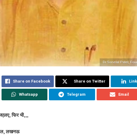
Dr.Sonelal Patel, Fo
Share on Facebook
Share on Twitter
Lin
Whatsapp
Telegram
Email
मएलए, फिर भी,,,
टेल, लखनऊ