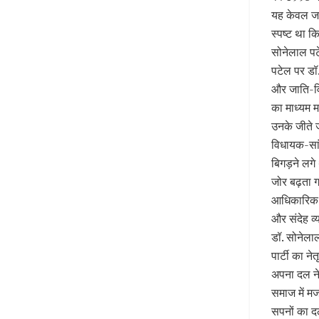
यह केवल जा
स्पष्ट था क
सोनेलाल पट
पटेल पर डॉ.
और जाति-विर
का माध्यम म
उनके जीते
विधायक-सां
बिगड़ने लगे 
जोर बढ़ता ग
आधिकारिक रि
और संदेह व्
डॉ. सोनेला
पार्टी का न
अपना दल ने
समाज में म
सपनों का दल