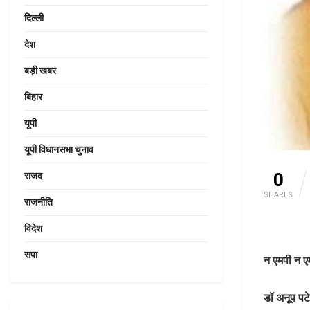
दिल्ली
देश
बड़ी खबर
बिहार
यूपी
यूपी विधानसभा चुनाव
0
राजद
SHARES
राजनीति
विदेश
सपा
न एमपी न ए
डॉ अनूप प