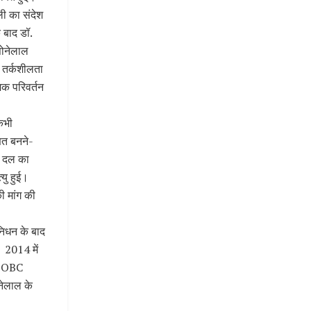
ी का संदेश
 बाद डॉ.
सोनेलाल
, तर्कशीलता
जिक परिवर्तन
कभी
ित बनने-
ना दल का
यु हुई।
ी मांग की
निधन के बाद
। 2014 में
दव OBC
नेलाल के