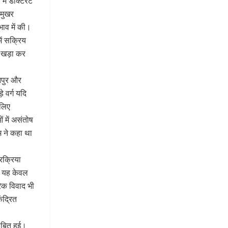
ें डॉक्टरेट
 मुखर
ाव में की।
ें सक्रिय
 खड़ा कर
ानपुर और
े वर्ग यदि
 लिए
ं में असंतोष
म ने कहा था
रक्रिया
ा। यह केवल
रिक विवाद भी
ंद्रित
ाबित हुई।