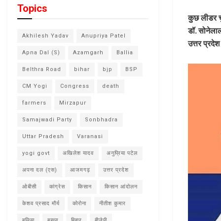
Topics
कुछ लीडर चु
डॉ. सोनेलाल
Akhilesh Yadav
Anupriya Patel
उत्तर प्रद
Apna Dal (S)
Azamgarh
Ballia
Belthra Road
bihar
bjp
BSP
CM Yogi
Congress
death
farmers
Mirzapur
Samajwadi Party
Sonbhadra
Uttar Pradesh
Varanasi
yogi govt
अखिलेश यादव
अनुप्रिया पटेल
अपना दल (एस)
आजमगढ़
उत्तर प्रदेश
ओबीसी
कांग्रेस
किसान
किसान आंदोलन
केशव प्रसाद मौर्य
कोरोना
नीतीश कुमार
बलिया
बसपा
बिहार
बीजेपी