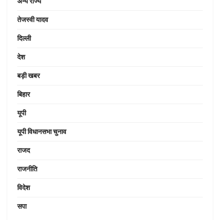
अन्य राज्य
तेजस्वी यादव
दिल्ली
देश
बड़ी खबर
बिहार
यूपी
यूपी विधानसभा चुनाव
राजद
राजनीति
विदेश
सपा