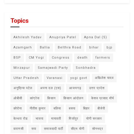
Topics
Akhilesh Yadav
Anupriya Patel
Apna Dal (S)
Azamgarh
Ballia
Belthra Road
bihar
bjp
BSP
CM Yogi
Congress
death
farmers
Mirzapur
Samajwadi Party
Sonbhadra
Uttar Pradesh
Varanasi
yogi govt
अखिलेश यादव
अनुप्रिया पटेल
अपना दल (एस)
आजमगढ़
उत्तर प्रदेश
ओबीसी
कांग्रेस
किसान
किसान आंदोलन
केशव प्रसाद मौर्य
कोरोना
नीतीश कुमार
बलिया
बसपा
बिहार
बीजेपी
बेल्थरा रोड
भाजपा
मायावती
मिर्जापुर
योगी सरकार
वाराणसी
सपा
समाजवादी पार्टी
सीएम योगी
सोनभद्र