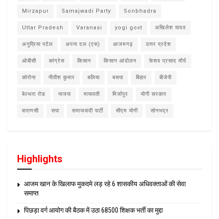
Mirzapur
Samajwadi Party
Sonbhadra
Uttar Pradesh
Varanasi
yogi govt
अखिलेश यादव
अनुप्रिया पटेल
अपना दल (एस)
आजमगढ़
उत्तर प्रदेश
ओबीसी
कांग्रेस
किसान
किसान आंदोलन
केशव प्रसाद मौर्य
कोरोना
नीतीश कुमार
बलिया
बसपा
बिहार
बीजेपी
बेल्थरा रोड
भाजपा
मायावती
मिर्जापुर
योगी सरकार
वाराणसी
सपा
समाजवादी पार्टी
सीएम योगी
सोनभद्र
Highlights
आजम खान के खिलाफ मुकदमे लड़ रहे 6 शासकीय अधिवक्ताओं की सेवा
समाप्त
पिछड़ा वर्ग आयोग की बैठक में उठा 68500 शिक्षक भर्ती का मुद्दा