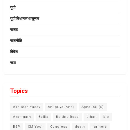
यूपी
यूपी विधानसभा चुनाव
राजद
राजनीति
विदेश
सपा
Topics
Akhilesh Yadav
Anupriya Patel
Apna Dal (S)
Azamgarh
Ballia
Belthra Road
bihar
bjp
BSP
CM Yogi
Congress
death
farmers