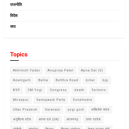
राजनीति
विदेश
सपा
Topics
Akhilesh Yadav
Anupriya Patel
Apna Dal (S)
Azamgarh
Ballia
Belthra Road
bihar
bjp
BSP
CM Yogi
Congress
death
farmers
Mirzapur
Samajwadi Party
Sonbhadra
Uttar Pradesh
Varanasi
yogi govt
अखिलेश यादव
अनुप्रिया पटेल
अपना दल (एस)
आजमगढ़
उत्तर प्रदेश