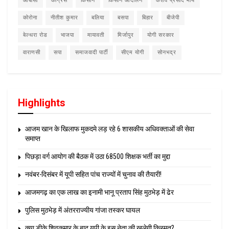
ओबीसी
कांग्रेस
किसान
किसान आंदोलन
केशव प्रसाद मौर्य
कोरोना
नीतीश कुमार
बलिया
बसपा
बिहार
बीजेपी
बेल्थरा रोड
भाजपा
मायावती
मिर्जापुर
योगी सरकार
वाराणसी
सपा
समाजवादी पार्टी
सीएम योगी
सोनभद्र
Highlights
आजम खान के खिलाफ मुकदमे लड़ रहे 6 शासकीय अधिवक्ताओं की सेवा
समाप्त
पिछड़ा वर्ग आयोग की बैठक में उठा 68500 शिक्षक भर्ती का मुद्दा
नवंबर-दिसंबर में यूपी सहित पांच राज्यों में चुनाव की तैयारी!
आजमगढ़ का एक लाख का इनामी भानू प्रताप सिंह मुठभेड़ में ढेर
पुलिस मुठभेड़ में अंतरराज्यीय गांजा तस्कर घायल
क्या डीके शिवकुमार के बाद यूपी के इस नेता की खुलेगी किस्मत?