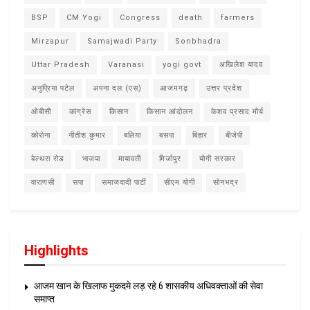
BSP
CM Yogi
Congress
death
farmers
Mirzapur
Samajwadi Party
Sonbhadra
Uttar Pradesh
Varanasi
yogi govt
अखिलेश यादव
अनुप्रिया पटेल
अपना दल (एस)
आजमगढ़
उत्तर प्रदेश
ओबीसी
कांग्रेस
किसान
किसान आंदोलन
केशव प्रसाद मौर्य
कोरोना
नीतीश कुमार
बलिया
बसपा
बिहार
बीजेपी
बेल्थरा रोड
भाजपा
मायावती
मिर्जापुर
योगी सरकार
वाराणसी
सपा
समाजवादी पार्टी
सीएम योगी
सोनभद्र
Highlights
आजम खान के खिलाफ मुकदमे लड़ रहे 6 शासकीय अधिवक्ताओं की सेवा
समाप्त