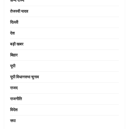
अन्य राज्य
तेजस्वी यादव
दिल्ली
देश
बड़ी खबर
बिहार
यूपी
यूपी विधानसभा चुनाव
राजद
राजनीति
विदेश
सपा