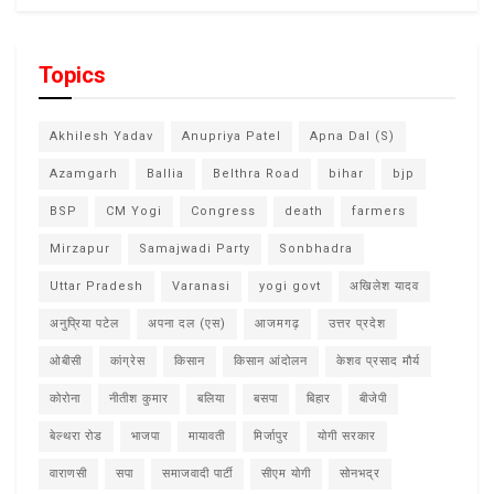
Topics
Akhilesh Yadav
Anupriya Patel
Apna Dal (S)
Azamgarh
Ballia
Belthra Road
bihar
bjp
BSP
CM Yogi
Congress
death
farmers
Mirzapur
Samajwadi Party
Sonbhadra
Uttar Pradesh
Varanasi
yogi govt
अखिलेश यादव
अनुप्रिया पटेल
अपना दल (एस)
आजमगढ़
उत्तर प्रदेश
ओबीसी
कांग्रेस
किसान
किसान आंदोलन
केशव प्रसाद मौर्य
कोरोना
नीतीश कुमार
बलिया
बसपा
बिहार
बीजेपी
बेल्थरा रोड
भाजपा
मायावती
मिर्जापुर
योगी सरकार
वाराणसी
सपा
समाजवादी पार्टी
सीएम योगी
सोनभद्र