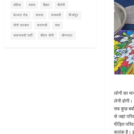
बलिया
बसपा
बिहार
बीजेपी
बेल्थरा रोड
भाजपा
मायावती
मिर्जापुर
योगी सरकार
वाराणसी
सपा
समाजवादी पार्टी
सीएम योगी
सोनभद्र
लोगों का म
लेनी होगी। 
सब कुछ बर्ब
से जहां परि
पीड़ित परिव
कलंक है। इ