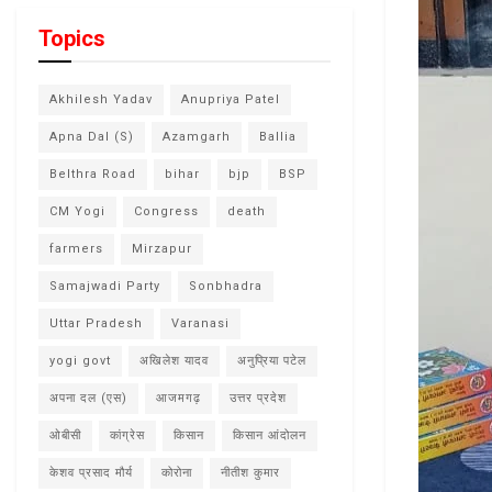
Topics
Akhilesh Yadav
Anupriya Patel
Apna Dal (S)
Azamgarh
Ballia
Belthra Road
bihar
bjp
BSP
CM Yogi
Congress
death
farmers
Mirzapur
Samajwadi Party
Sonbhadra
Uttar Pradesh
Varanasi
yogi govt
अखिलेश यादव
अनुप्रिया पटेल
अपना दल (एस)
आजमगढ़
उत्तर प्रदेश
ओबीसी
कांग्रेस
किसान
किसान आंदोलन
केशव प्रसाद मौर्य
कोरोना
नीतीश कुमार