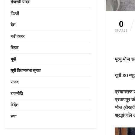
तेजस्वी यादव
दिल्ली
0
देश
SHARES
बड़ी खबर
बिहार
मृत्यु भोज 
यूपी
यूपी विधानसभा चुनाव
यूपी 80 न्यू
राजद
प्रयागराज ज
राजनीति
प्रतापपुर क
विदेश
भोज (तेरहवी
श्रद्धांजलि
सपा