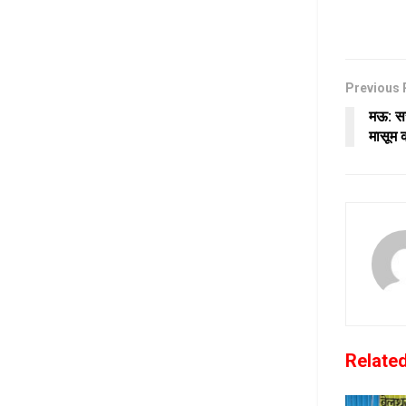
Previous 
मऊ: सर
मासूम 
Relate