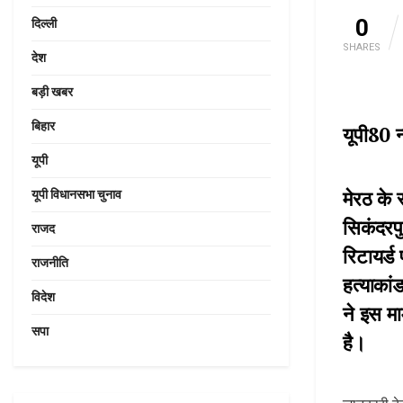
0
दिल्ली
SHARES
देश
बड़ी खबर
बिहार
यूपी80 न
यूपी
मेरठ के
यूपी विधानसभा चुनाव
सिकंदरपु
राजद
रिटायर्ड
राजनीति
हत्याकां
विदेश
ने इस मा
सपा
है।