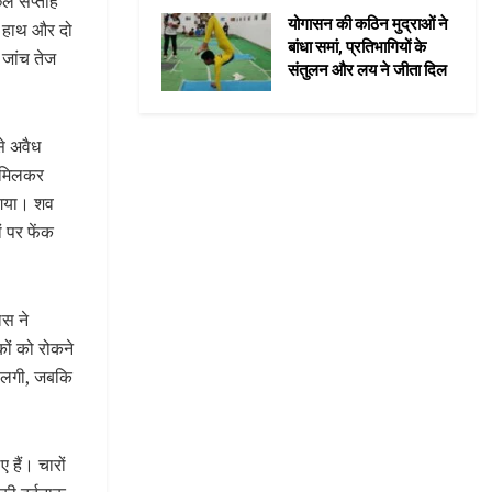
छले सप्ताह
योगासन की कठिन मुद्राओं ने
दो हाथ और दो
बांधा समां, प्रतिभागियों के
 जांच तेज
संतुलन और लय ने जीता दिल
े अवैध
थ मिलकर
ा गया। शव
 पर फेंक
िस ने
कों को रोकने
ली लगी, जबकि
 हैं। चारों