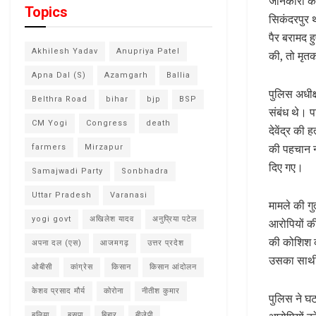
जानकारी के 
Topics
सिकंदरपुर थ
पैर बरामद 
Akhilesh Yadav
Anupriya Patel
की, तो मृतक
Apna Dal (S)
Azamgarh
Ballia
पुलिस अधीक
Belthra Road
bihar
bjp
BSP
संबंध थे। 
CM Yogi
Congress
death
देवेंद्र की
की पहचान न
farmers
Mirzapur
दिए गए।
Samajwadi Party
Sonbhadra
Uttar Pradesh
Varanasi
मामले की गु
yogi govt
अखिलेश यादव
अनुप्रिया पटेल
आरोपियों की
की कोशिश की
अपना दल (एस)
आजमगढ़
उत्तर प्रदेश
उसका साथी
ओबीसी
कांग्रेस
किसान
किसान आंदोलन
केशव प्रसाद मौर्य
कोरोना
नीतीश कुमार
पुलिस ने घट
बलिया
बसपा
बिहार
बीजेपी