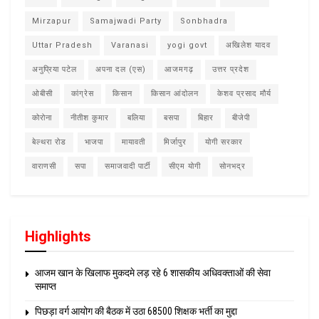
Mirzapur
Samajwadi Party
Sonbhadra
Uttar Pradesh
Varanasi
yogi govt
अखिलेश यादव
अनुप्रिया पटेल
अपना दल (एस)
आजमगढ़
उत्तर प्रदेश
ओबीसी
कांग्रेस
किसान
किसान आंदोलन
केशव प्रसाद मौर्य
कोरोना
नीतीश कुमार
बलिया
बसपा
बिहार
बीजेपी
बेल्थरा रोड
भाजपा
मायावती
मिर्जापुर
योगी सरकार
वाराणसी
सपा
समाजवादी पार्टी
सीएम योगी
सोनभद्र
Highlights
आजम खान के खिलाफ मुकदमे लड़ रहे 6 शासकीय अधिवक्ताओं की सेवा
समाप्त
पिछड़ा वर्ग आयोग की बैठक में उठा 68500 शिक्षक भर्ती का मुद्दा