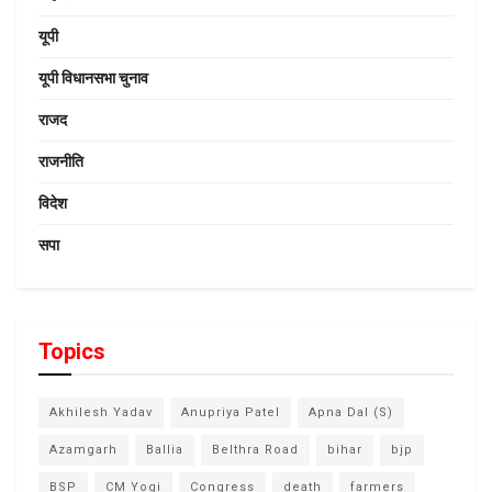
यूपी
यूपी विधानसभा चुनाव
राजद
राजनीति
विदेश
सपा
Topics
Akhilesh Yadav
Anupriya Patel
Apna Dal (S)
Azamgarh
Ballia
Belthra Road
bihar
bjp
BSP
CM Yogi
Congress
death
farmers