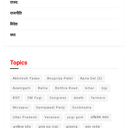
राजद
राजनीति
विदेश
सपा
Topics
Akhilesh Yadav
Anupriya Patel
Apna Dal (S)
Azamgarh
Ballia
Belthra Road
bihar
bjp
BSP
CM Yogi
Congress
death
farmers
Mirzapur
Samajwadi Party
Sonbhadra
Uttar Pradesh
Varanasi
yogi govt
अखिलेश यादव
अनुप्रिया पटेल
अपना दल (एस)
आजमगढ़
उत्तर प्रदेश