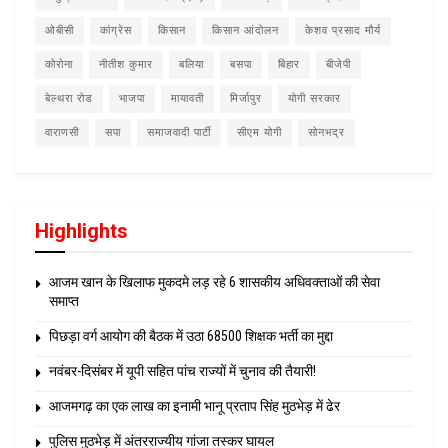
ओबीसी
कांग्रेस
किसान
किसान आंदोलन
केशव प्रसाद मौर्य
कोरोना
नीतीश कुमार
बलिया
बसपा
बिहार
बीजेपी
बेल्थरा रोड
भाजपा
मायावती
मिर्जापुर
योगी सरकार
वाराणसी
सपा
समाजवादी पार्टी
सीएम योगी
सोनभद्र
Highlights
आजम खान के खिलाफ मुकदमे लड़ रहे 6 शासकीय अधिवक्ताओं की सेवा
समाप्त
पिछड़ा वर्ग आयोग की बैठक में उठा 68500 शिक्षक भर्ती का मुद्दा
नवंबर-दिसंबर में यूपी सहित पांच राज्यों में चुनाव की तैयारी!
आजमगढ़ का एक लाख का इनामी भानू प्रताप सिंह मुठभेड़ में ढेर
पुलिस मुठभेड़ में अंतरराज्यीय गांजा तस्कर घायल