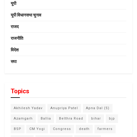
यूपी
यूपी विधानसभा चुनाव
राजद
राजनीति
विदेश
सपा
Topics
Akhilesh Yadav
Anupriya Patel
Apna Dal (S)
Azamgarh
Ballia
Belthra Road
bihar
bjp
BSP
CM Yogi
Congress
death
farmers