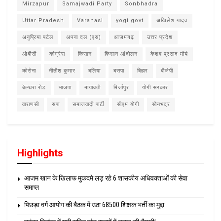
Mirzapur
Samajwadi Party
Sonbhadra
Uttar Pradesh
Varanasi
yogi govt
अखिलेश यादव
अनुप्रिया पटेल
अपना दल (एस)
आजमगढ़
उत्तर प्रदेश
ओबीसी
कांग्रेस
किसान
किसान आंदोलन
केशव प्रसाद मौर्य
कोरोना
नीतीश कुमार
बलिया
बसपा
बिहार
बीजेपी
बेल्थरा रोड
भाजपा
मायावती
मिर्जापुर
योगी सरकार
वाराणसी
सपा
समाजवादी पार्टी
सीएम योगी
सोनभद्र
Highlights
आजम खान के खिलाफ मुकदमे लड़ रहे 6 शासकीय अधिवक्ताओं की सेवा
समाप्त
पिछड़ा वर्ग आयोग की बैठक में उठा 68500 शिक्षक भर्ती का मुद्दा