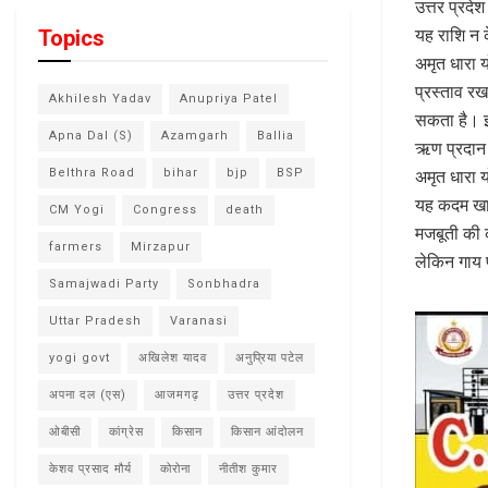
उत्तर प्रदे
यह राशि न क
Topics
अमृत धारा य
प्रस्ताव र
Akhilesh Yadav
Anupriya Patel
सकता है। इ
Apna Dal (S)
Azamgarh
Ballia
ऋण प्रदान 
अमृत धारा 
Belthra Road
bihar
bjp
BSP
यह कदम खासत
CM Yogi
Congress
death
मजबूती की क
farmers
Mirzapur
लेकिन गाय 
Samajwadi Party
Sonbhadra
Uttar Pradesh
Varanasi
yogi govt
अखिलेश यादव
अनुप्रिया पटेल
अपना दल (एस)
आजमगढ़
उत्तर प्रदेश
ओबीसी
कांग्रेस
किसान
किसान आंदोलन
केशव प्रसाद मौर्य
कोरोना
नीतीश कुमार