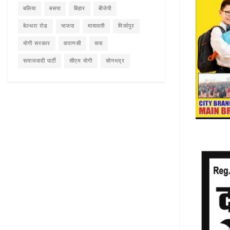
बलिया
बसपा
बिहार
बीजेपी
बेल्थरा रोड
भाजपा
मायावती
मिर्जापुर
योगी सरकार
वाराणसी
सपा
समाजवादी पार्टी
सीएम योगी
सोनभद्र