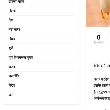
तेजस्वी यादव
दिल्ली
देश
बड़ी खबर
0
बिहार
SHARES
यूपी
यूपी विधानसभा चुनाव
केके वर्मा
राजद
राजनीति
उत्तर प्रदे
इसके तहत स
विदेश
है। छुट्टा 
सपा
अर्थव्यवस्थ