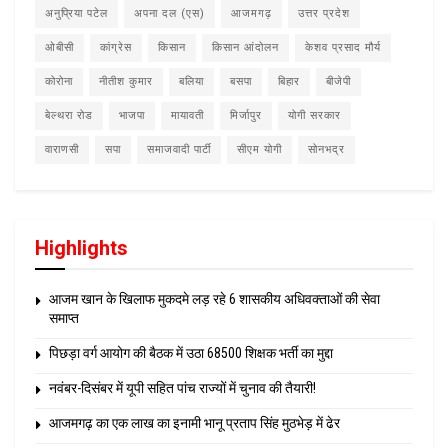
अनुप्रिया पटेल
अपना दल (एस)
आजमगढ़
उत्तर प्रदेश
ओबीसी
कांग्रेस
किसान
किसान आंदोलन
केशव प्रसाद मौर्य
कोरोना
नीतीश कुमार
बलिया
बसपा
बिहार
बीजेपी
बेल्थरा रोड
भाजपा
मायावती
मिर्जापुर
योगी सरकार
वाराणसी
सपा
समाजवादी पार्टी
सीएम योगी
सोनभद्र
Highlights
आजम खान के खिलाफ मुकदमे लड़ रहे 6 शासकीय अधिवक्ताओं की सेवा
समाप्त
पिछड़ा वर्ग आयोग की बैठक में उठा 68500 शिक्षक भर्ती का मुद्दा
नवंबर-दिसंबर में यूपी सहित पांच राज्यों में चुनाव की तैयारी!
आजमगढ़ का एक लाख का इनामी भानू प्रताप सिंह मुठभेड़ में ढेर