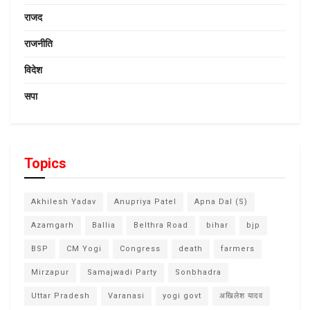
राजद
राजनीति
विदेश
सपा
Topics
Akhilesh Yadav
Anupriya Patel
Apna Dal (S)
Azamgarh
Ballia
Belthra Road
bihar
bjp
BSP
CM Yogi
Congress
death
farmers
Mirzapur
Samajwadi Party
Sonbhadra
Uttar Pradesh
Varanasi
yogi govt
अखिलेश यादव