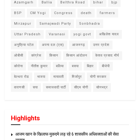
Azamgarh
Ballia
Belthra Road
bihar
bjp
BSP
CM Yogi
Congress
death
farmers
Mirzapur
Samajwadi Party
Sonbhadra
Uttar Pradesh
Varanasi
yogi govt
अखिलेश यादव
अनुप्रिया पटेल
अपना दल (एस)
आजमगढ़
उत्तर प्रदेश
ओबीसी
कांग्रेस
किसान
किसान आंदोलन
केशव प्रसाद मौर्य
कोरोना
नीतीश कुमार
बलिया
बसपा
बिहार
बीजेपी
बेल्थरा रोड
भाजपा
मायावती
मिर्जापुर
योगी सरकार
वाराणसी
सपा
समाजवादी पार्टी
सीएम योगी
सोनभद्र
Highlights
आजम खान के खिलाफ मुकदमे लड़ रहे 6 शासकीय अधिवक्ताओं की सेवा
समाप्त