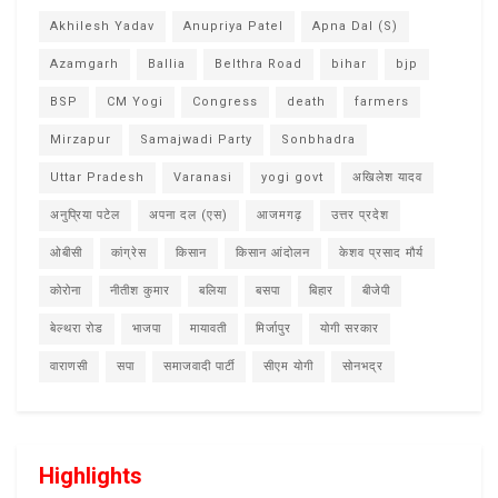
Akhilesh Yadav
Anupriya Patel
Apna Dal (S)
Azamgarh
Ballia
Belthra Road
bihar
bjp
BSP
CM Yogi
Congress
death
farmers
Mirzapur
Samajwadi Party
Sonbhadra
Uttar Pradesh
Varanasi
yogi govt
अखिलेश यादव
अनुप्रिया पटेल
अपना दल (एस)
आजमगढ़
उत्तर प्रदेश
ओबीसी
कांग्रेस
किसान
किसान आंदोलन
केशव प्रसाद मौर्य
कोरोना
नीतीश कुमार
बलिया
बसपा
बिहार
बीजेपी
बेल्थरा रोड
भाजपा
मायावती
मिर्जापुर
योगी सरकार
वाराणसी
सपा
समाजवादी पार्टी
सीएम योगी
सोनभद्र
Highlights