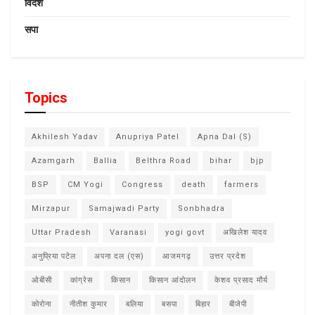
विदेश
सपा
Topics
Akhilesh Yadav
Anupriya Patel
Apna Dal (S)
Azamgarh
Ballia
Belthra Road
bihar
bjp
BSP
CM Yogi
Congress
death
farmers
Mirzapur
Samajwadi Party
Sonbhadra
Uttar Pradesh
Varanasi
yogi govt
अखिलेश यादव
अनुप्रिया पटेल
अपना दल (एस)
आजमगढ़
उत्तर प्रदेश
ओबीसी
कांग्रेस
किसान
किसान आंदोलन
केशव प्रसाद मौर्य
कोरोना
नीतीश कुमार
बलिया
बसपा
बिहार
बीजेपी