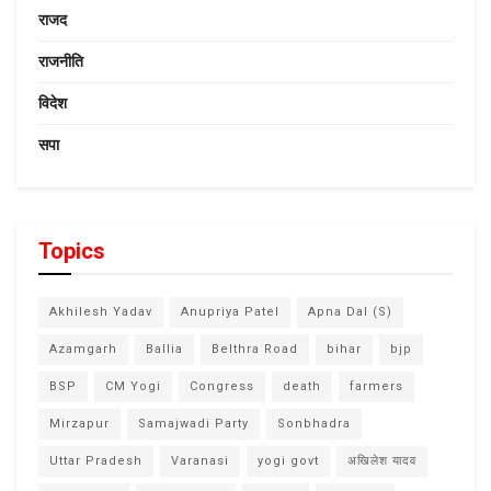
राजद
राजनीति
विदेश
सपा
Topics
Akhilesh Yadav
Anupriya Patel
Apna Dal (S)
Azamgarh
Ballia
Belthra Road
bihar
bjp
BSP
CM Yogi
Congress
death
farmers
Mirzapur
Samajwadi Party
Sonbhadra
Uttar Pradesh
Varanasi
yogi govt
अखिलेश यादव