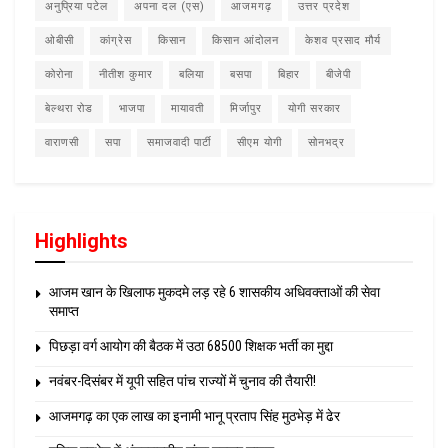
अनुप्रिया पटेल
अपना दल (एस)
आजमगढ़
उत्तर प्रदेश
ओबीसी
कांग्रेस
किसान
किसान आंदोलन
केशव प्रसाद मौर्य
कोरोना
नीतीश कुमार
बलिया
बसपा
बिहार
बीजेपी
बेल्थरा रोड
भाजपा
मायावती
मिर्जापुर
योगी सरकार
वाराणसी
सपा
समाजवादी पार्टी
सीएम योगी
सोनभद्र
Highlights
आजम खान के खिलाफ मुकदमे लड़ रहे 6 शासकीय अधिवक्ताओं की सेवा
समाप्त
पिछड़ा वर्ग आयोग की बैठक में उठा 68500 शिक्षक भर्ती का मुद्दा
नवंबर-दिसंबर में यूपी सहित पांच राज्यों में चुनाव की तैयारी!
आजमगढ़ का एक लाख का इनामी भानू प्रताप सिंह मुठभेड़ में ढेर