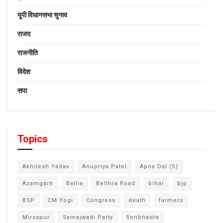
यूपी विधानसभा चुनाव
राजद
राजनीति
विदेश
सपा
Topics
Akhilesh Yadav
Anupriya Patel
Apna Dal (S)
Azamgarh
Ballia
Belthra Road
bihar
bjp
BSP
CM Yogi
Congress
death
farmers
Mirzapur
Samajwadi Party
Sonbhadra