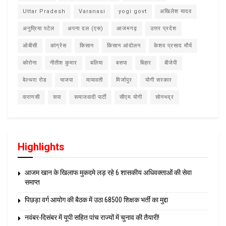
Uttar Pradesh
Varanasi
yogi govt
अखिलेश यादव
अनुप्रिया पटेल
अपना दल (एस)
आजमगढ़
उत्तर प्रदेश
ओबीसी
कांग्रेस
किसान
किसान आंदोलन
केशव प्रसाद मौर्य
कोरोना
नीतीश कुमार
बलिया
बसपा
बिहार
बीजेपी
बेल्थरा रोड
भाजपा
मायावती
मिर्जापुर
योगी सरकार
वाराणसी
सपा
समाजवादी पार्टी
सीएम योगी
सोनभद्र
Highlights
आजम खान के खिलाफ मुकदमे लड़ रहे 6 शासकीय अधिवक्ताओं की सेवा
समाप्त
पिछड़ा वर्ग आयोग की बैठक में उठा 68500 शिक्षक भर्ती का मुद्दा
नवंबर-दिसंबर में यूपी सहित पांच राज्यों में चुनाव की तैयारी!