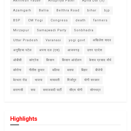
Akhilesh Yadav
Anupriya Patel
Apna Dal (S)
Azamgarh
Ballia
Belthra Road
bihar
bjp
BSP
CM Yogi
Congress
death
farmers
Mirzapur
Samajwadi Party
Sonbhadra
Uttar Pradesh
Varanasi
yogi govt
अखिलेश यादव
अनुप्रिया पटेल
अपना दल (एस)
आजमगढ़
उत्तर प्रदेश
ओबीसी
कांग्रेस
किसान
किसान आंदोलन
केशव प्रसाद मौर्य
कोरोना
नीतीश कुमार
बलिया
बसपा
बिहार
बीजेपी
बेल्थरा रोड
भाजपा
मायावती
मिर्जापुर
योगी सरकार
वाराणसी
सपा
समाजवादी पार्टी
सीएम योगी
सोनभद्र
Highlights