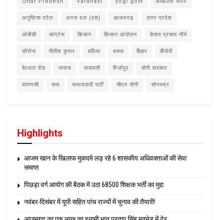
Uttar Pradesh
Varanasi
yogi govt
अखिलेश यादव
अनुप्रिया पटेल
अपना दल (एस)
आजमगढ़
उत्तर प्रदेश
ओबीसी
कांग्रेस
किसान
किसान आंदोलन
केशव प्रसाद मौर्य
कोरोना
नीतीश कुमार
बलिया
बसपा
बिहार
बीजेपी
बेल्थरा रोड
भाजपा
मायावती
मिर्जापुर
योगी सरकार
वाराणसी
सपा
समाजवादी पार्टी
सीएम योगी
सोनभद्र
Highlights
आजम खान के खिलाफ मुकदमे लड़ रहे 6 शासकीय अधिवक्ताओं की सेवा
समाप्त
पिछड़ा वर्ग आयोग की बैठक में उठा 68500 शिक्षक भर्ती का मुद्दा
नवंबर-दिसंबर में यूपी सहित पांच राज्यों में चुनाव की तैयारी!
आजमगढ़ का एक लाख का इनामी भानू प्रताप सिंह मुठभेड़ में ढेर