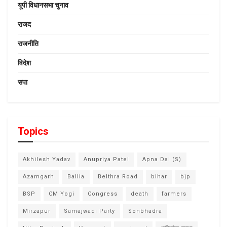
यूपी विधानसभा चुनाव
राजद
राजनीति
विदेश
सपा
Topics
Akhilesh Yadav
Anupriya Patel
Apna Dal (S)
Azamgarh
Ballia
Belthra Road
bihar
bjp
BSP
CM Yogi
Congress
death
farmers
Mirzapur
Samajwadi Party
Sonbhadra