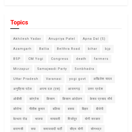
Topics
Akhilesh Yadav
Anupriya Patel
Apna Dal (S)
Azamgarh
Ballia
Belthra Road
bihar
bjp
BSP
CM Yogi
Congress
death
farmers
Mirzapur
Samajwadi Party
Sonbhadra
Uttar Pradesh
Varanasi
yogi govt
अखिलेश यादव
अनुप्रिया पटेल
अपना दल (एस)
आजमगढ़
उत्तर प्रदेश
ओबीसी
कांग्रेस
किसान
किसान आंदोलन
केशव प्रसाद मौर्य
कोरोना
नीतीश कुमार
बलिया
बसपा
बिहार
बीजेपी
बेल्थरा रोड
भाजपा
मायावती
मिर्जापुर
योगी सरकार
वाराणसी
सपा
समाजवादी पार्टी
सीएम योगी
सोनभद्र