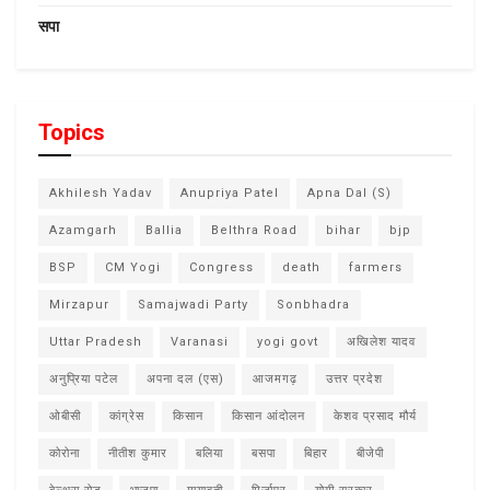
सपा
Topics
Akhilesh Yadav
Anupriya Patel
Apna Dal (S)
Azamgarh
Ballia
Belthra Road
bihar
bjp
BSP
CM Yogi
Congress
death
farmers
Mirzapur
Samajwadi Party
Sonbhadra
Uttar Pradesh
Varanasi
yogi govt
अखिलेश यादव
अनुप्रिया पटेल
अपना दल (एस)
आजमगढ़
उत्तर प्रदेश
ओबीसी
कांग्रेस
किसान
किसान आंदोलन
केशव प्रसाद मौर्य
कोरोना
नीतीश कुमार
बलिया
बसपा
बिहार
बीजेपी