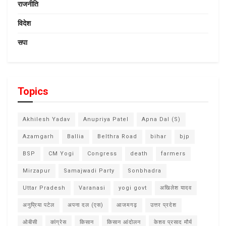
राजनीति
विदेश
सपा
Topics
Akhilesh Yadav
Anupriya Patel
Apna Dal (S)
Azamgarh
Ballia
Belthra Road
bihar
bjp
BSP
CM Yogi
Congress
death
farmers
Mirzapur
Samajwadi Party
Sonbhadra
Uttar Pradesh
Varanasi
yogi govt
अखिलेश यादव
अनुप्रिया पटेल
अपना दल (एस)
आजमगढ़
उत्तर प्रदेश
ओबीसी
कांग्रेस
किसान
किसान आंदोलन
केशव प्रसाद मौर्य