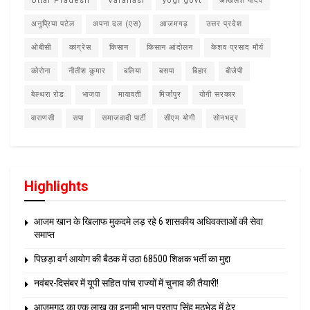
Uttar Pradesh
Varanasi
yogi govt
अखिलेश यादव
अनुप्रिया पटेल
अपना दल (एस)
आजमगढ़
उत्तर प्रदेश
ओबीसी
कांग्रेस
किसान
किसान आंदोलन
केशव प्रसाद मौर्य
कोरोना
नीतीश कुमार
बलिया
बसपा
बिहार
बीजेपी
बेल्थरा रोड
भाजपा
मायावती
मिर्जापुर
योगी सरकार
वाराणसी
सपा
समाजवादी पार्टी
सीएम योगी
सोनभद्र
Highlights
आजम खान के खिलाफ मुकदमे लड़ रहे 6 शासकीय अधिवक्ताओं की सेवा
समाप्त
पिछड़ा वर्ग आयोग की बैठक में उठा 68500 शिक्षक भर्ती का मुद्दा
नवंबर-दिसंबर में यूपी सहित पांच राज्यों में चुनाव की तैयारी!
आजमगढ़ का एक लाख का इनामी भानू प्रताप सिंह मुठभेड़ में ढेर