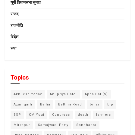
यूपी विधानसभा चुनाव
राजद
राजनीति
विदेश
सपा
Topics
Akhilesh Yadav
Anupriya Patel
Apna Dal (S)
Azamgarh
Ballia
Belthra Road
bihar
bjp
BSP
CM Yogi
Congress
death
farmers
Mirzapur
Samajwadi Party
Sonbhadra