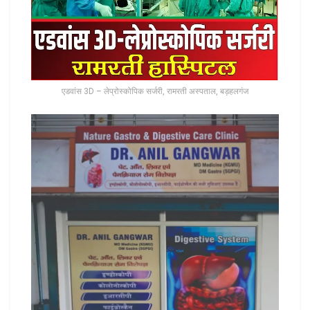
एडवांस 3D – लेप्रोस्कोपिक सर्जरी, रामरती अस्पताल, बड़हलगंज