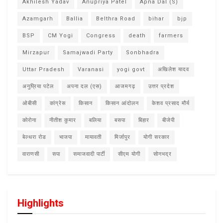
Akhilesh Yadav
Anupriya Patel
Apna Dal (S)
Azamgarh
Ballia
Belthra Road
bihar
bjp
BSP
CM Yogi
Congress
death
farmers
Mirzapur
Samajwadi Party
Sonbhadra
Uttar Pradesh
Varanasi
yogi govt
अखिलेश यादव
अनुप्रिया पटेल
अपना दल (एस)
आजमगढ़
उत्तर प्रदेश
ओबीसी
कांग्रेस
किसान
किसान आंदोलन
केशव प्रसाद मौर्य
कोरोना
नीतीश कुमार
बलिया
बसपा
बिहार
बीजेपी
बेल्थरा रोड
भाजपा
मायावती
मिर्जापुर
योगी सरकार
वाराणसी
सपा
समाजवादी पार्टी
सीएम योगी
सोनभद्र
Highlights