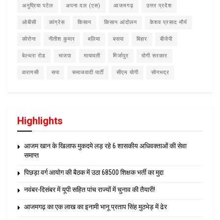
अनुप्रिया पटेल
अपना दल (एस)
आजमगढ़
उत्तर प्रदेश
ओबीसी
कांग्रेस
किसान
किसान आंदोलन
केशव प्रसाद मौर्य
कोरोना
नीतीश कुमार
बलिया
बसपा
बिहार
बीजेपी
बेल्थरा रोड
भाजपा
मायावती
मिर्जापुर
योगी सरकार
वाराणसी
सपा
समाजवादी पार्टी
सीएम योगी
सोनभद्र
Highlights
आजम खान के खिलाफ मुकदमे लड़ रहे 6 शासकीय अधिवक्ताओं की सेवा
समाप्त
पिछड़ा वर्ग आयोग की बैठक में उठा 68500 शिक्षक भर्ती का मुद्दा
नवंबर-दिसंबर में यूपी सहित पांच राज्यों में चुनाव की तैयारी!
आजमगढ़ का एक लाख का इनामी भानू प्रताप सिंह मुठभेड़ में ढेर