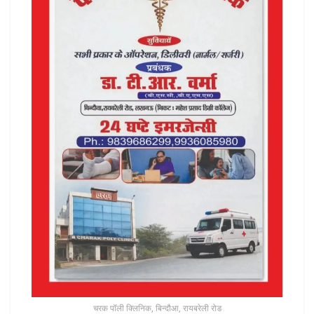
चरक पॉली क्लिनिक, बिन्दौआ, रायबरेली रोड