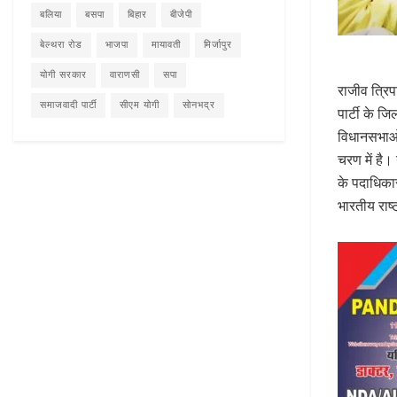
बलिया
बसपा
बिहार
बीजेपी
बेल्थरा रोड
भाजपा
मायावती
मिर्जापुर
योगी सरकार
वाराणसी
सपा
राजीव त्रिप
समाजवादी पार्टी
सीएम योगी
सोनभद्र
पार्टी के ज
विधानसभाओं 
चरण में है।
के पदाधिकारी
भारतीय राष्