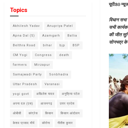
यूपी80 न्यू
Topics
विधान सभा च
Akhilesh Yadav
Anupriya Patel
सभी कार्यकर
की जीत सुनि
Apna Dal (S)
Azamgarh
Ballia
सोनभद्र के 
Belthra Road
bihar
bjp
BSP
CM Yogi
Congress
death
farmers
Mirzapur
Samajwadi Party
Sonbhadra
Uttar Pradesh
Varanasi
yogi govt
अखिलेश यादव
अनुप्रिया पटेल
अपना दल (एस)
आजमगढ़
उत्तर प्रदेश
ओबीसी
कांग्रेस
किसान
किसान आंदोलन
केशव प्रसाद मौर्य
कोरोना
नीतीश कुमार