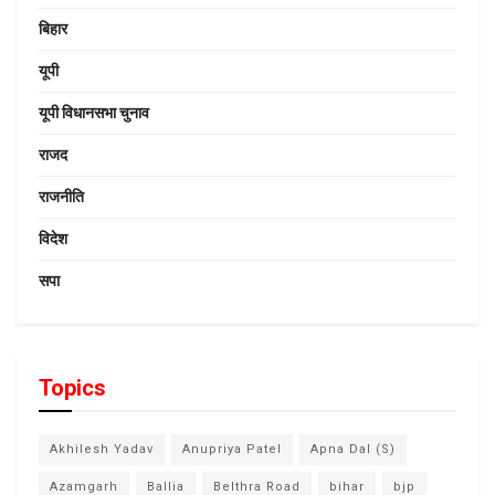
बिहार
यूपी
यूपी विधानसभा चुनाव
राजद
राजनीति
विदेश
सपा
Topics
Akhilesh Yadav
Anupriya Patel
Apna Dal (S)
Azamgarh
Ballia
Belthra Road
bihar
bjp