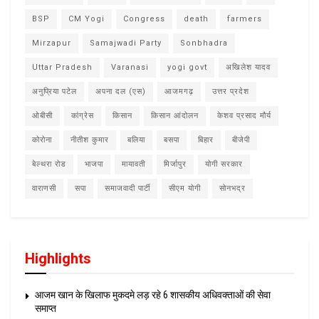
BSP
CM Yogi
Congress
death
farmers
Mirzapur
Samajwadi Party
Sonbhadra
Uttar Pradesh
Varanasi
yogi govt
अखिलेश यादव
अनुप्रिया पटेल
अपना दल (एस)
आजमगढ़
उत्तर प्रदेश
ओबीसी
कांग्रेस
किसान
किसान आंदोलन
केशव प्रसाद मौर्य
कोरोना
नीतीश कुमार
बलिया
बसपा
बिहार
बीजेपी
बेल्थरा रोड
भाजपा
मायावती
मिर्जापुर
योगी सरकार
वाराणसी
सपा
समाजवादी पार्टी
सीएम योगी
सोनभद्र
Highlights
आजम खान के खिलाफ मुकदमे लड़ रहे 6 शासकीय अधिवक्ताओं की सेवा
समाप्त