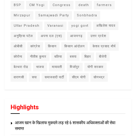
BSP
CM Yogi
Congress
death
farmers
Mirzapur
Samajwadi Party
Sonbhadra
Uttar Pradesh
Varanasi
yogi govt
अखिलेश यादव
अनुप्रिया पटेल
अपना दल (एस)
आजमगढ़
उत्तर प्रदेश
ओबीसी
कांग्रेस
किसान
किसान आंदोलन
केशव प्रसाद मौर्य
कोरोना
नीतीश कुमार
बलिया
बसपा
बिहार
बीजेपी
बेल्थरा रोड
भाजपा
मायावती
मिर्जापुर
योगी सरकार
वाराणसी
सपा
समाजवादी पार्टी
सीएम योगी
सोनभद्र
Highlights
आजम खान के खिलाफ मुकदमे लड़ रहे 6 शासकीय अधिवक्ताओं की सेवा
समाप्त