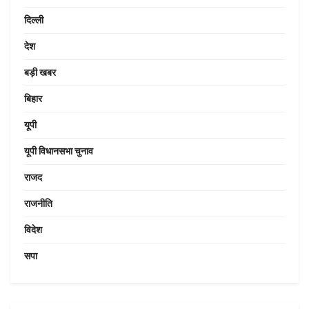
दिल्ली
देश
बड़ी खबर
बिहार
यूपी
यूपी विधानसभा चुनाव
राजद
राजनीति
विदेश
सपा