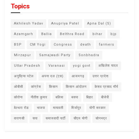
Topics
Akhilesh Yadav
Anupriya Patel
Apna Dal (S)
Azamgarh
Ballia
Belthra Road
bihar
bjp
BSP
CM Yogi
Congress
death
farmers
Mirzapur
Samajwadi Party
Sonbhadra
Uttar Pradesh
Varanasi
yogi govt
अखिलेश यादव
अनुप्रिया पटेल
अपना दल (एस)
आजमगढ़
उत्तर प्रदेश
ओबीसी
कांग्रेस
किसान
किसान आंदोलन
केशव प्रसाद मौर्य
कोरोना
नीतीश कुमार
बलिया
बसपा
बिहार
बीजेपी
बेल्थरा रोड
भाजपा
मायावती
मिर्जापुर
योगी सरकार
वाराणसी
सपा
समाजवादी पार्टी
सीएम योगी
सोनभद्र