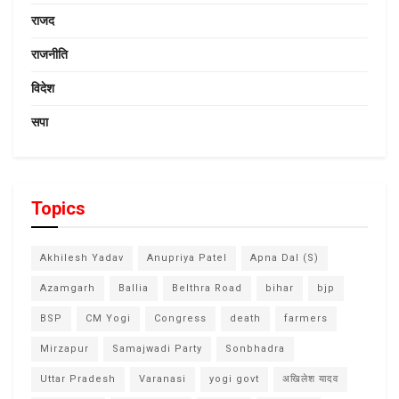
राजद
राजनीति
विदेश
सपा
Topics
Akhilesh Yadav
Anupriya Patel
Apna Dal (S)
Azamgarh
Ballia
Belthra Road
bihar
bjp
BSP
CM Yogi
Congress
death
farmers
Mirzapur
Samajwadi Party
Sonbhadra
Uttar Pradesh
Varanasi
yogi govt
अखिलेश यादव