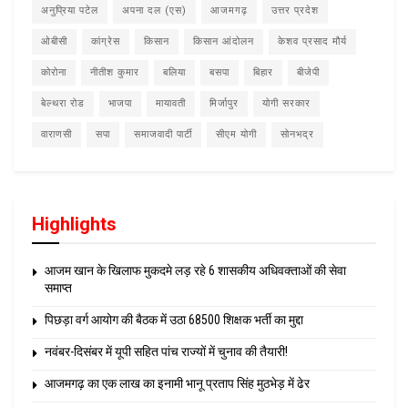
अनुप्रिया पटेल
अपना दल (एस)
आजमगढ़
उत्तर प्रदेश
ओबीसी
कांग्रेस
किसान
किसान आंदोलन
केशव प्रसाद मौर्य
कोरोना
नीतीश कुमार
बलिया
बसपा
बिहार
बीजेपी
बेल्थरा रोड
भाजपा
मायावती
मिर्जापुर
योगी सरकार
वाराणसी
सपा
समाजवादी पार्टी
सीएम योगी
सोनभद्र
Highlights
आजम खान के खिलाफ मुकदमे लड़ रहे 6 शासकीय अधिवक्ताओं की सेवा
समाप्त
पिछड़ा वर्ग आयोग की बैठक में उठा 68500 शिक्षक भर्ती का मुद्दा
नवंबर-दिसंबर में यूपी सहित पांच राज्यों में चुनाव की तैयारी!
आजमगढ़ का एक लाख का इनामी भानू प्रताप सिंह मुठभेड़ में ढेर