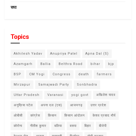
सपा
Topics
Akhilesh Yadav
Anupriya Patel
Apna Dal (S)
Azamgarh
Ballia
Belthra Road
bihar
bjp
BSP
CM Yogi
Congress
death
farmers
Mirzapur
Samajwadi Party
Sonbhadra
Uttar Pradesh
Varanasi
yogi govt
अखिलेश यादव
अनुप्रिया पटेल
अपना दल (एस)
आजमगढ़
उत्तर प्रदेश
ओबीसी
कांग्रेस
किसान
किसान आंदोलन
केशव प्रसाद मौर्य
कोरोना
नीतीश कुमार
बलिया
बसपा
बिहार
बीजेपी