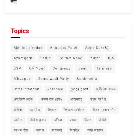
सपा
Topics
Akhilesh Yadav
Anupriya Patel
Apna Dal (S)
Azamgarh
Ballia
Belthra Road
bihar
bjp
BSP
CM Yogi
Congress
death
farmers
Mirzapur
Samajwadi Party
Sonbhadra
Uttar Pradesh
Varanasi
yogi govt
अखिलेश यादव
अनुप्रिया पटेल
अपना दल (एस)
आजमगढ़
उत्तर प्रदेश
ओबीसी
कांग्रेस
किसान
किसान आंदोलन
केशव प्रसाद मौर्य
कोरोना
नीतीश कुमार
बलिया
बसपा
बिहार
बीजेपी
बेल्थरा रोड
भाजपा
मायावती
मिर्जापुर
योगी सरकार