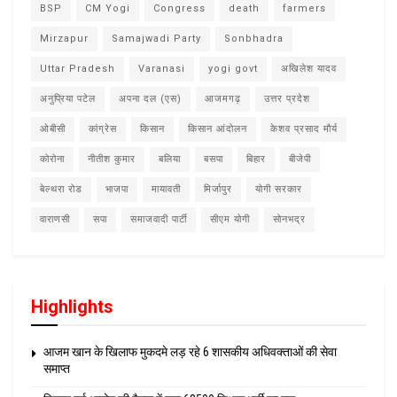
BSP
CM Yogi
Congress
death
farmers
Mirzapur
Samajwadi Party
Sonbhadra
Uttar Pradesh
Varanasi
yogi govt
अखिलेश यादव
अनुप्रिया पटेल
अपना दल (एस)
आजमगढ़
उत्तर प्रदेश
ओबीसी
कांग्रेस
किसान
किसान आंदोलन
केशव प्रसाद मौर्य
कोरोना
नीतीश कुमार
बलिया
बसपा
बिहार
बीजेपी
बेल्थरा रोड
भाजपा
मायावती
मिर्जापुर
योगी सरकार
वाराणसी
सपा
समाजवादी पार्टी
सीएम योगी
सोनभद्र
Highlights
आजम खान के खिलाफ मुकदमे लड़ रहे 6 शासकीय अधिवक्ताओं की सेवा
समाप्त