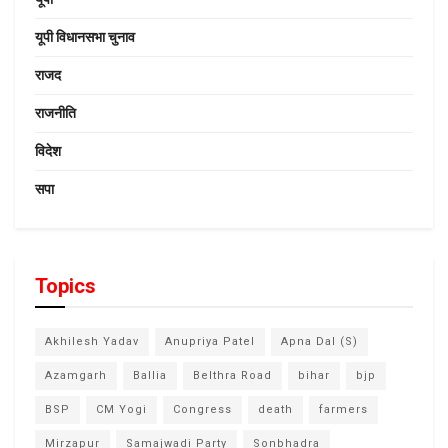
यूपी विधानसभा चुनाव
राजद
राजनीति
विदेश
सपा
Topics
Akhilesh Yadav
Anupriya Patel
Apna Dal (S)
Azamgarh
Ballia
Belthra Road
bihar
bjp
BSP
CM Yogi
Congress
death
farmers
Mirzapur
Samajwadi Party
Sonbhadra