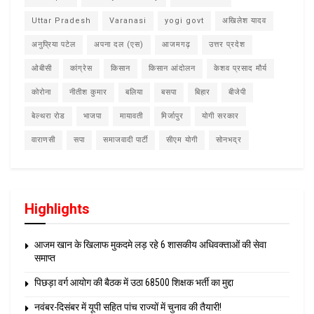
Uttar Pradesh
Varanasi
yogi govt
अखिलेश यादव
अनुप्रिया पटेल
अपना दल (एस)
आजमगढ़
उत्तर प्रदेश
ओबीसी
कांग्रेस
किसान
किसान आंदोलन
केशव प्रसाद मौर्य
कोरोना
नीतीश कुमार
बलिया
बसपा
बिहार
बीजेपी
बेल्थरा रोड
भाजपा
मायावती
मिर्जापुर
योगी सरकार
वाराणसी
सपा
समाजवादी पार्टी
सीएम योगी
सोनभद्र
Highlights
आजम खान के खिलाफ मुकदमे लड़ रहे 6 शासकीय अधिवक्ताओं की सेवा
समाप्त
पिछड़ा वर्ग आयोग की बैठक में उठा 68500 शिक्षक भर्ती का मुद्दा
नवंबर-दिसंबर में यूपी सहित पांच राज्यों में चुनाव की तैयारी!