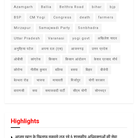
Azamgarh
Ballia
Belthra Road
bihar
bjp
BSP
CM Yogi
Congress
death
farmers
Mirzapur
Samajwadi Party
Sonbhadra
Uttar Pradesh
Varanasi
yogi govt
अखिलेश यादव
अनुप्रिया पटेल
अपना दल (एस)
आजमगढ़
उत्तर प्रदेश
ओबीसी
कांग्रेस
किसान
किसान आंदोलन
केशव प्रसाद मौर्य
कोरोना
नीतीश कुमार
बलिया
बसपा
बिहार
बीजेपी
बेल्थरा रोड
भाजपा
मायावती
मिर्जापुर
योगी सरकार
वाराणसी
सपा
समाजवादी पार्टी
सीएम योगी
सोनभद्र
Highlights
आजम खान के खिलाफ मुकदमे लड़ रहे 6 शासकीय अधिवक्ताओं की सेवा