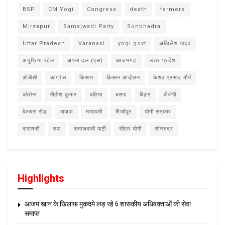
BSP
CM Yogi
Congress
death
farmers
Mirzapur
Samajwadi Party
Sonbhadra
Uttar Pradesh
Varanasi
yogi govt
अखिलेश यादव
अनुप्रिया पटेल
अपना दल (एस)
आजमगढ़
उत्तर प्रदेश
ओबीसी
कांग्रेस
किसान
किसान आंदोलन
केशव प्रसाद मौर्य
कोरोना
नीतीश कुमार
बलिया
बसपा
बिहार
बीजेपी
बेल्थरा रोड
भाजपा
मायावती
मिर्जापुर
योगी सरकार
वाराणसी
सपा
समाजवादी पार्टी
सीएम योगी
सोनभद्र
Highlights
आजम खान के खिलाफ मुकदमे लड़ रहे 6 शासकीय अधिवक्ताओं की सेवा
समाप्त