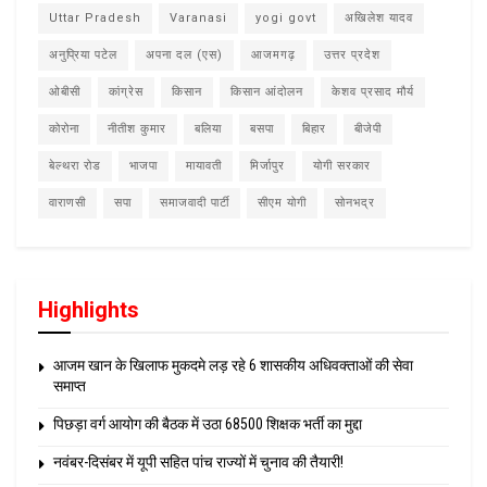
Uttar Pradesh
Varanasi
yogi govt
अखिलेश यादव
अनुप्रिया पटेल
अपना दल (एस)
आजमगढ़
उत्तर प्रदेश
ओबीसी
कांग्रेस
किसान
किसान आंदोलन
केशव प्रसाद मौर्य
कोरोना
नीतीश कुमार
बलिया
बसपा
बिहार
बीजेपी
बेल्थरा रोड
भाजपा
मायावती
मिर्जापुर
योगी सरकार
वाराणसी
सपा
समाजवादी पार्टी
सीएम योगी
सोनभद्र
Highlights
आजम खान के खिलाफ मुकदमे लड़ रहे 6 शासकीय अधिवक्ताओं की सेवा
समाप्त
पिछड़ा वर्ग आयोग की बैठक में उठा 68500 शिक्षक भर्ती का मुद्दा
नवंबर-दिसंबर में यूपी सहित पांच राज्यों में चुनाव की तैयारी!