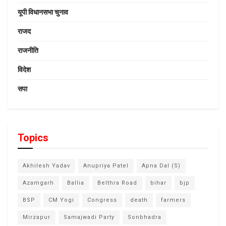
यूपी विधानसभा चुनाव
राजद
राजनीति
विदेश
सपा
Topics
Akhilesh Yadav
Anupriya Patel
Apna Dal (S)
Azamgarh
Ballia
Belthra Road
bihar
bjp
BSP
CM Yogi
Congress
death
farmers
Mirzapur
Samajwadi Party
Sonbhadra