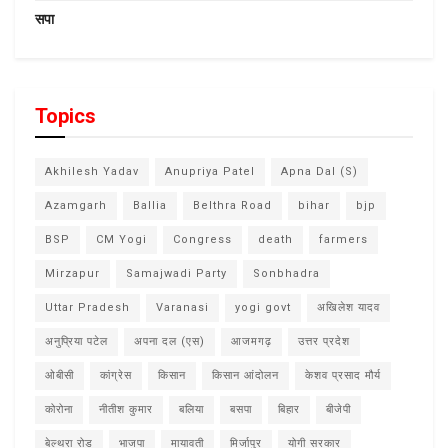
सपा
Topics
Akhilesh Yadav
Anupriya Patel
Apna Dal (S)
Azamgarh
Ballia
Belthra Road
bihar
bjp
BSP
CM Yogi
Congress
death
farmers
Mirzapur
Samajwadi Party
Sonbhadra
Uttar Pradesh
Varanasi
yogi govt
अखिलेश यादव
अनुप्रिया पटेल
अपना दल (एस)
आजमगढ़
उत्तर प्रदेश
ओबीसी
कांग्रेस
किसान
किसान आंदोलन
केशव प्रसाद मौर्य
कोरोना
नीतीश कुमार
बलिया
बसपा
बिहार
बीजेपी
बेल्थरा रोड
भाजपा
मायावती
मिर्जापुर
योगी सरकार