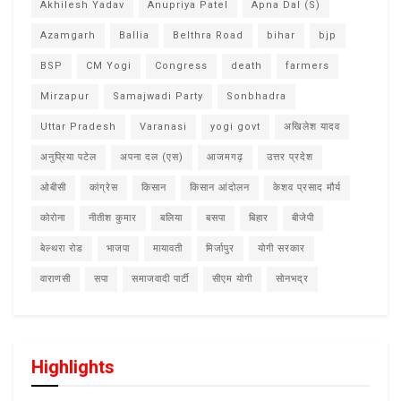
Akhilesh Yadav
Anupriya Patel
Apna Dal (S)
Azamgarh
Ballia
Belthra Road
bihar
bjp
BSP
CM Yogi
Congress
death
farmers
Mirzapur
Samajwadi Party
Sonbhadra
Uttar Pradesh
Varanasi
yogi govt
अखिलेश यादव
अनुप्रिया पटेल
अपना दल (एस)
आजमगढ़
उत्तर प्रदेश
ओबीसी
कांग्रेस
किसान
किसान आंदोलन
केशव प्रसाद मौर्य
कोरोना
नीतीश कुमार
बलिया
बसपा
बिहार
बीजेपी
बेल्थरा रोड
भाजपा
मायावती
मिर्जापुर
योगी सरकार
वाराणसी
सपा
समाजवादी पार्टी
सीएम योगी
सोनभद्र
Highlights