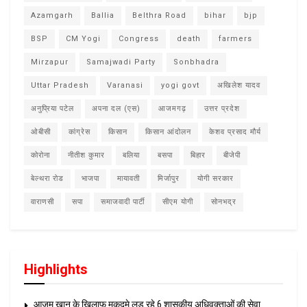
Azamgarh
Ballia
Belthra Road
bihar
bjp
BSP
CM Yogi
Congress
death
farmers
Mirzapur
Samajwadi Party
Sonbhadra
Uttar Pradesh
Varanasi
yogi govt
अखिलेश यादव
अनुप्रिया पटेल
अपना दल (एस)
आजमगढ़
उत्तर प्रदेश
ओबीसी
कांग्रेस
किसान
किसान आंदोलन
केशव प्रसाद मौर्य
कोरोना
नीतीश कुमार
बलिया
बसपा
बिहार
बीजेपी
बेल्थरा रोड
भाजपा
मायावती
मिर्जापुर
योगी सरकार
वाराणसी
सपा
समाजवादी पार्टी
सीएम योगी
सोनभद्र
Highlights
आजम खान के खिलाफ मुकदमे लड़ रहे 6 शासकीय अधिवक्ताओं की सेवा