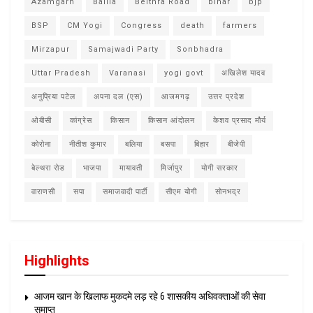
Azamgarh
Ballia
Belthra Road
bihar
bjp
BSP
CM Yogi
Congress
death
farmers
Mirzapur
Samajwadi Party
Sonbhadra
Uttar Pradesh
Varanasi
yogi govt
अखिलेश यादव
अनुप्रिया पटेल
अपना दल (एस)
आजमगढ़
उत्तर प्रदेश
ओबीसी
कांग्रेस
किसान
किसान आंदोलन
केशव प्रसाद मौर्य
कोरोना
नीतीश कुमार
बलिया
बसपा
बिहार
बीजेपी
बेल्थरा रोड
भाजपा
मायावती
मिर्जापुर
योगी सरकार
वाराणसी
सपा
समाजवादी पार्टी
सीएम योगी
सोनभद्र
Highlights
आजम खान के खिलाफ मुकदमे लड़ रहे 6 शासकीय अधिवक्ताओं की सेवा
समाप्त